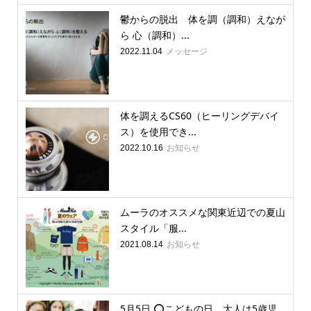
鬱からの脱出 体を調（調和）えなが
ら 心（調和）...
メッセージ
2022.11.04
体を調えるCS60（ヒーリングデバイ
ス）を使用でき...
お知らせ
2022.10.16
ムーラのオススメな関東近辺での夏山
スタイル「服...
お知らせ
2021.08.14
5月5日 ⭕️こどもの日 大人は5歳児...