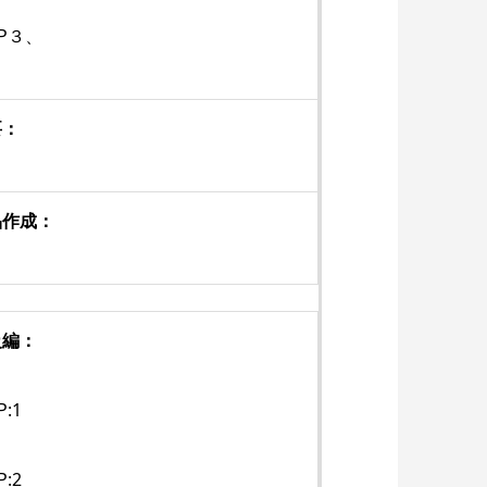
EP３、
要：
品作成：
級編：
P:1
P:2