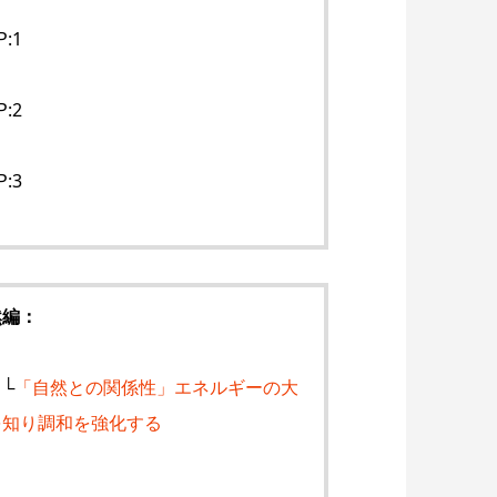
P:1
P:2
P:3
然編：
、
└
「自然との関係性」エネルギーの大
を知り調和を強化する
、