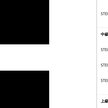
STE
中
STE
STE
STE
上