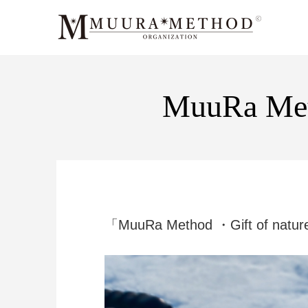
MuuRa Meth
「MuuRa Method ・Gift of natu